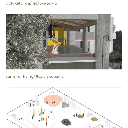
polykatoikia/ πολυκατοικία
summer living/ θερινή κατοικία