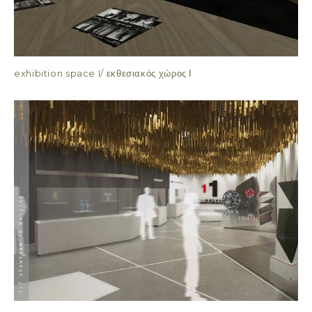
exhibition space I/ εκθεσιακός χώρος Ι